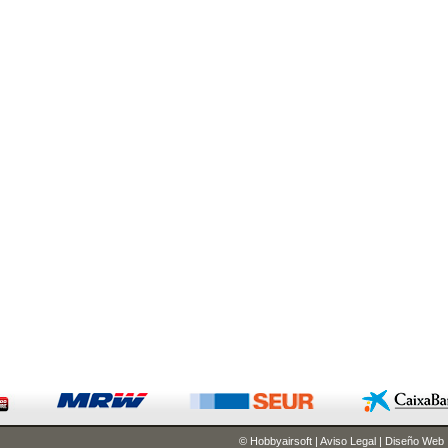
© Hobbyairsoft
|
Aviso Legal
|
Diseño Web