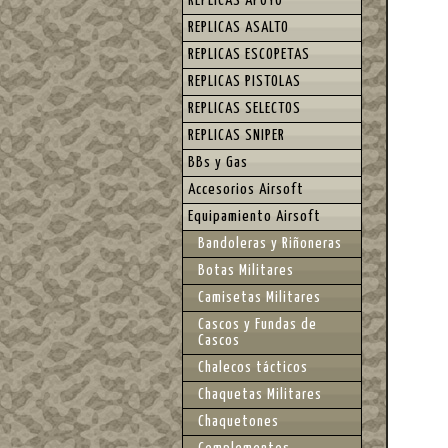
REPLICAS APOYO
REPLICAS ASALTO
REPLICAS ESCOPETAS
REPLICAS PISTOLAS
REPLICAS SELECTOS
REPLICAS SNIPER
BBs y Gas
Accesorios Airsoft
Equipamiento Airsoft
Bandoleras y Riñoneras
Botas Militares
Camisetas Militares
Cascos y Fundas de
Cascos
Chalecos tácticos
Chaquetas Militares
Chaquetones