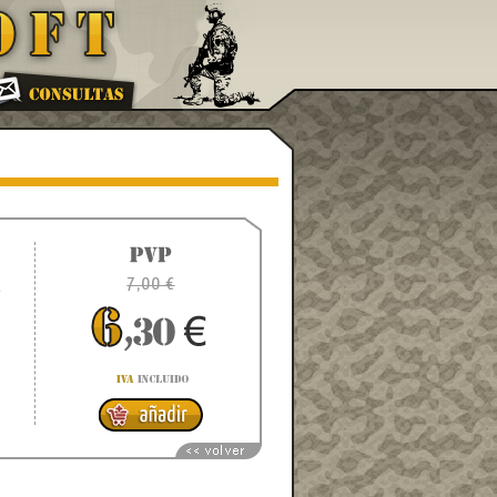
A
7,00 €
Q
.
%