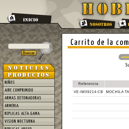
Carrito de la co
S
NIÑOS
Referencia
AIRE COMPRIMIDO
VE-IW39214-CB
MOCHILA TA
ARMAS DETONADORAS
ARMERIA
REPLICAS ALTA GAMA
VISION NOCTURNA