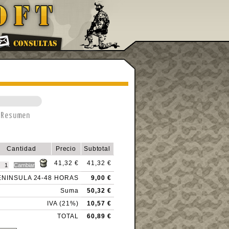
Resumen
Cantidad
Precio
Subtotal
41,32 €
41,32 €
PENINSULA 24-48 HORAS
9,00 €
Suma
50,32 €
IVA (21%)
10,57 €
TOTAL
60,89 €