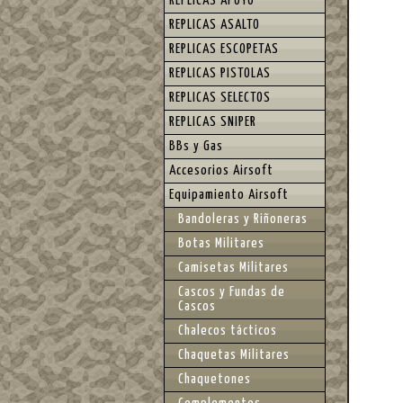
REPLICAS APOYO
REPLICAS ASALTO
REPLICAS ESCOPETAS
REPLICAS PISTOLAS
REPLICAS SELECTOS
REPLICAS SNIPER
BBs y Gas
Accesorios Airsoft
Equipamiento Airsoft
Bandoleras y Riñoneras
Botas Militares
Camisetas Militares
Cascos y Fundas de
Cascos
Chalecos tácticos
Chaquetas Militares
Chaquetones