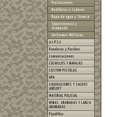
Protecciones
Rodilleras y Coderas
Ropa de agua y Térmica
Supervivencia y
Acampada
Uniformes Militares
A.I.P.S.C
Banderas y Parches
Comunicaciones
CUCHILLOS Y NAVAJAS
CUSTOM PISTOLAS
HPA
LIQUIDACIONES Y SALDOS
AIRSOFT
MATERIAL POLICIAL
MINAS, GRANADAS Y LANZA
GRANADAS
Pijadillas