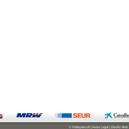
© Hobbyairsoft
|
Aviso Legal
|
Diseño Web