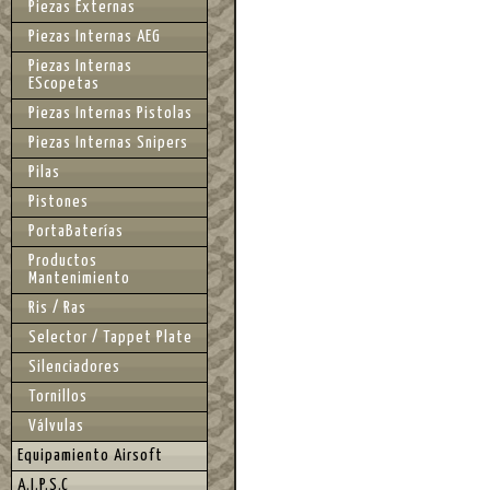
Piezas Externas
Piezas Internas AEG
Piezas Internas
EScopetas
Piezas Internas Pistolas
Piezas Internas Snipers
Pilas
Pistones
PortaBaterías
Productos
Mantenimiento
Ris / Ras
Selector / Tappet Plate
Silenciadores
Tornillos
Válvulas
Equipamiento Airsoft
A.I.P.S.C