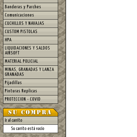
Banderas y Parches
Comunicaciones
CUCHILLOS Y NAVAJAS
CUSTOM PISTOLAS
HPA
LIQUIDACIONES Y SALDOS
AIRSOFT
MATERIAL POLICIAL
MINAS, GRANADAS Y LANZA
GRANADAS
Pijadillas
Pinturas Replicas
PROTECCION - COVID
Ir al carrito
Su carrito está vacío