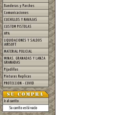
Banderas y Parches
Comunicaciones
CUCHILLOS Y NAVAJAS
CUSTOM PISTOLAS
HPA
LIQUIDACIONES Y SALDOS
AIRSOFT
MATERIAL POLICIAL
MINAS, GRANADAS Y LANZA
GRANADAS
Pijadillas
Pinturas Replicas
PROTECCION - COVID
Ir al carrito
Su carrito está vacío