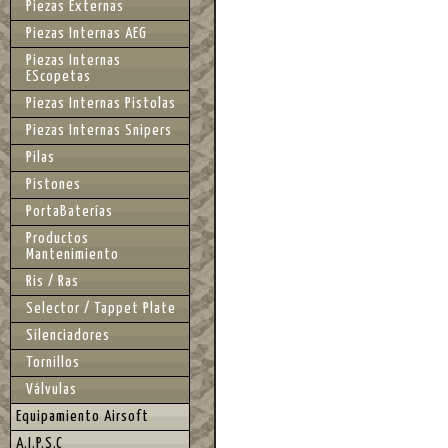
Piezas Externas
Piezas Internas AEG
Piezas Internas
EScopetas
Piezas Internas Pistolas
Piezas Internas Snipers
Pilas
Pistones
PortaBaterías
Productos
Mantenimiento
Ris / Ras
Selector / Tappet Plate
Silenciadores
Tornillos
Válvulas
Equipamiento Airsoft
A.I.P.S.C