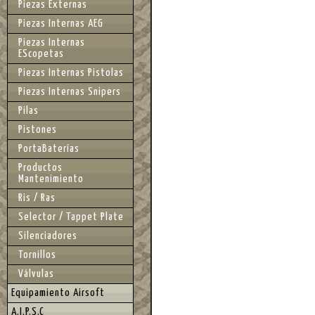
Piezas Externas
Piezas Internas AEG
Piezas Internas
EScopetas
Piezas Internas Pistolas
Piezas Internas Snipers
Pilas
Pistones
PortaBaterías
Productos
Mantenimiento
Ris / Ras
Selector / Tappet Plate
Silenciadores
Tornillos
Válvulas
Equipamiento Airsoft
A.I.P.S.C