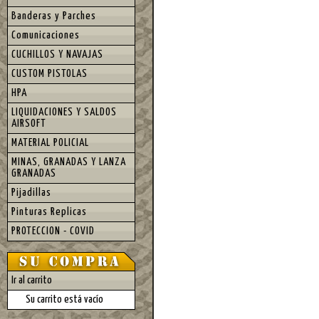
Banderas y Parches
Comunicaciones
CUCHILLOS Y NAVAJAS
CUSTOM PISTOLAS
HPA
LIQUIDACIONES Y SALDOS
AIRSOFT
MATERIAL POLICIAL
MINAS, GRANADAS Y LANZA
GRANADAS
Pijadillas
Pinturas Replicas
PROTECCION - COVID
Ir al carrito
Su carrito está vacío