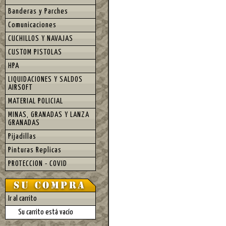
Banderas y Parches
Comunicaciones
CUCHILLOS Y NAVAJAS
CUSTOM PISTOLAS
HPA
LIQUIDACIONES Y SALDOS
AIRSOFT
MATERIAL POLICIAL
MINAS, GRANADAS Y LANZA
GRANADAS
Pijadillas
Pinturas Replicas
PROTECCION - COVID
Ir al carrito
Su carrito está vacío