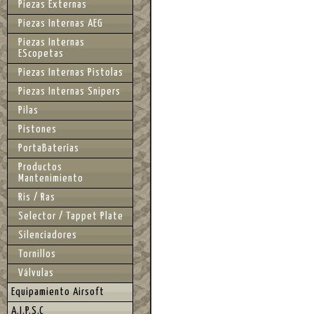
Piezas Externas
Piezas Internas AEG
Piezas Internas
EScopetas
Piezas Internas Pistolas
Piezas Internas Snipers
Pilas
Pistones
PortaBaterías
Productos
Mantenimiento
Ris / Ras
Selector / Tappet Plate
Silenciadores
Tornillos
Válvulas
Equipamiento Airsoft
A.I.P.S.C