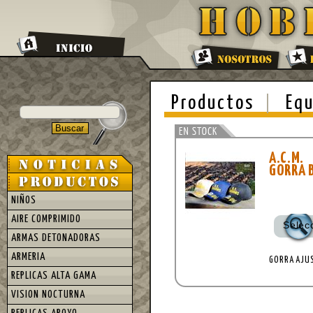
Productos
Equ
A.C.M.
GORRA 
NIÑOS
AIRE COMPRIMIDO
Selec
ARMAS DETONADORAS
ARMERIA
GORRA AJU
REPLICAS ALTA GAMA
VISION NOCTURNA