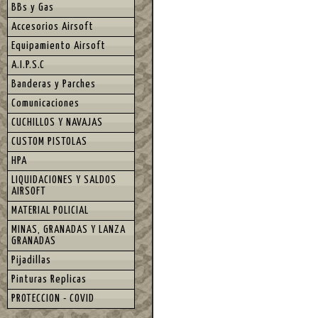
BBs y Gas
Accesorios Airsoft
Equipamiento Airsoft
A.I.P.S.C
Banderas y Parches
Comunicaciones
CUCHILLOS Y NAVAJAS
CUSTOM PISTOLAS
HPA
LIQUIDACIONES Y SALDOS
AIRSOFT
MATERIAL POLICIAL
MINAS, GRANADAS Y LANZA
GRANADAS
Pijadillas
Pinturas Replicas
PROTECCION - COVID