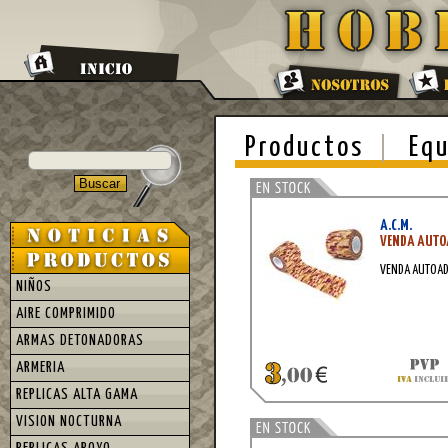
Productos
Equ
A.C.M.
VENDA AUTO
VENDA AUTOAD
NIÑOS
AIRE COMPRIMIDO
ARMAS DETONADORAS
ARMERIA
REPLICAS ALTA GAMA
VISION NOCTURNA