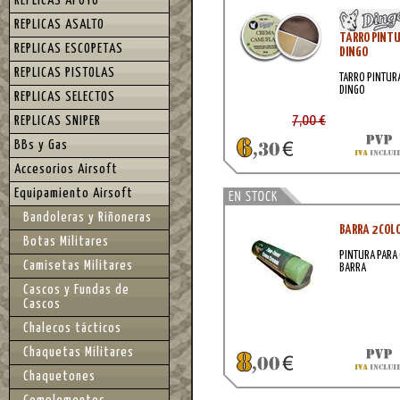
REPLICAS APOYO
REPLICAS ASALTO
TARRO PINTU
REPLICAS ESCOPETAS
DINGO
REPLICAS PISTOLAS
TARRO PINTURA
DINGO
REPLICAS SELECTOS
7,00 €
REPLICAS SNIPER
BBs y Gas
Accesorios Airsoft
Equipamiento Airsoft
Bandoleras y Riñoneras
BARRA 2 COL
Botas Militares
PINTURA PARA 
Camisetas Militares
BARRA
Cascos y Fundas de
Cascos
Chalecos tácticos
Chaquetas Militares
Chaquetones