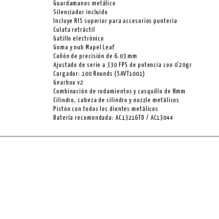
Guardamanos metálico
Silenciador incluído
Incluye RIS superior para accesorios puntería
Culata retráctil
Gatillo electrónico
Goma y nub Mapel Leaf
Cañón de precisión de 6.03 mm
Ajustado de serie a 330 FPS de potencia con 0’20gr
Cargador: 100 Rounds (SAVT1001)
Gearbox v2
Combinación de rodamientos y casquillo de 8mm
Cilindro, cabeza de cilindro y nozzle metálicos
Pistón con todos los dientes metálicos
Batería recomendada: AC13216TD / AC13044