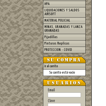
HPA
LIQUIDACIONES Y SALDOS
AIRSOFT
MATERIAL POLICIAL
MINAS, GRANADAS Y LANZA
GRANADAS
Pijadillas
Pinturas Replicas
PROTECCION - COVID
Ir al carrito
Su carrito está vacío
Email
Clave