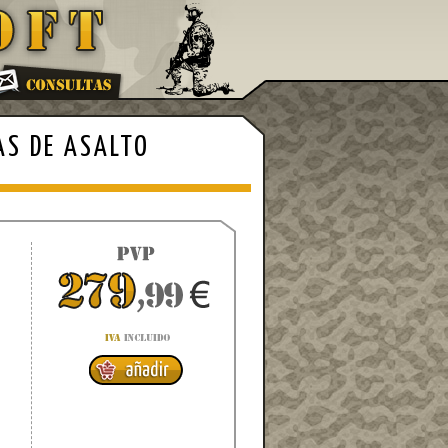
AS DE ASALTO
4
d