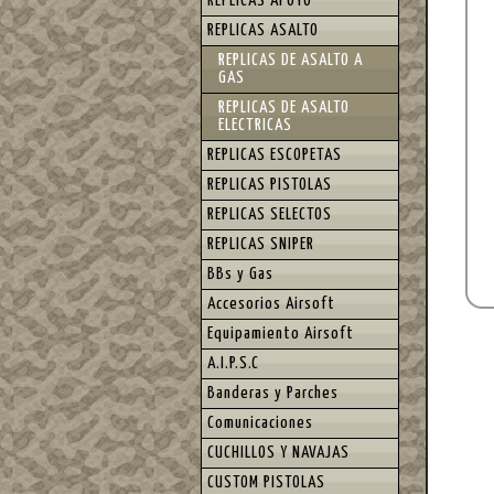
REPLICAS APOYO
REPLICAS ASALTO
REPLICAS DE ASALTO A
GAS
REPLICAS DE ASALTO
ELECTRICAS
REPLICAS ESCOPETAS
REPLICAS PISTOLAS
REPLICAS SELECTOS
REPLICAS SNIPER
BBs y Gas
Accesorios Airsoft
Equipamiento Airsoft
A.I.P.S.C
Banderas y Parches
Comunicaciones
CUCHILLOS Y NAVAJAS
CUSTOM PISTOLAS