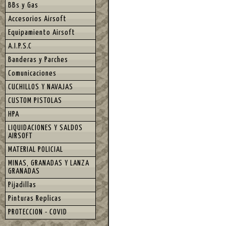
BBs y Gas
Accesorios Airsoft
Equipamiento Airsoft
A.I.P.S.C
Banderas y Parches
Comunicaciones
CUCHILLOS Y NAVAJAS
CUSTOM PISTOLAS
HPA
LIQUIDACIONES Y SALDOS
AIRSOFT
MATERIAL POLICIAL
MINAS, GRANADAS Y LANZA
GRANADAS
Pijadillas
Pinturas Replicas
PROTECCION - COVID