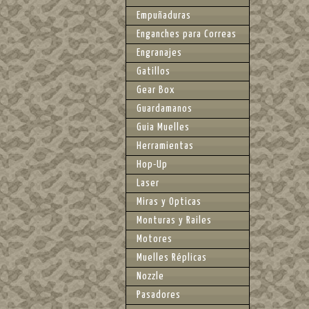
Empuñaduras
Enganches para Correas
Engranajes
Gatillos
Gear Box
Guardamanos
Guia Muelles
Herramientas
Hop-Up
Laser
Miras y Opticas
Monturas y Railes
Motores
Muelles Réplicas
Nozzle
Pasadores