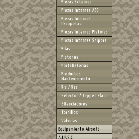
Piezas Externas
Piezas Internas AEG
Piezas Internas
EScopetas
Piezas Internas Pistolas
Piezas Internas Snipers
Pilas
Pistones
PortaBaterías
Productos
Mantenimiento
Ris / Ras
Selector / Tappet Plate
Silenciadores
Tornillos
Válvulas
Equipamiento Airsoft
A.I.P.S.C