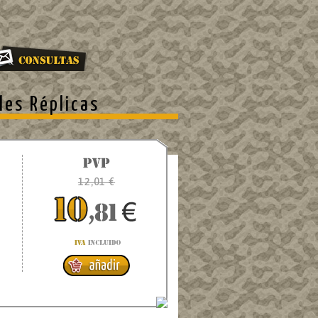
les Réplicas
12,01 €
0