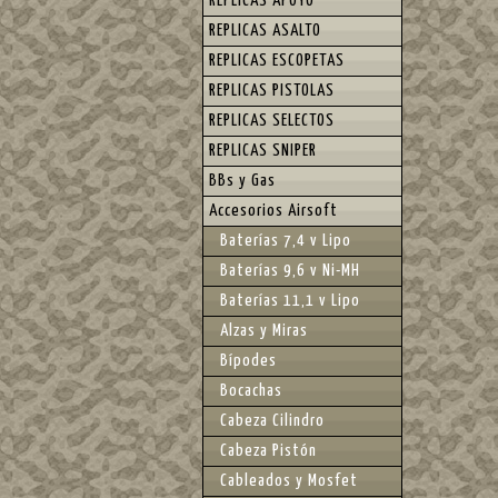
REPLICAS APOYO
REPLICAS ASALTO
REPLICAS ESCOPETAS
REPLICAS PISTOLAS
REPLICAS SELECTOS
REPLICAS SNIPER
BBs y Gas
Accesorios Airsoft
Baterías 7,4 v Lipo
Baterías 9,6 v Ni-MH
Baterías 11,1 v Lipo
Alzas y Miras
Bípodes
Bocachas
Cabeza Cilindro
Cabeza Pistón
Cableados y Mosfet