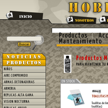
Productos
Acc
Mantenimiento
Productos 
PARA MANTENER TU 
NIÑOS
AIRE COMPRIMIDO
ARMAS DETONADORAS
ARMERIA
REPLICAS ALTA GAMA
TOALLITAS P
VISION NOCTURNA
Toallitas de l
toallitas)