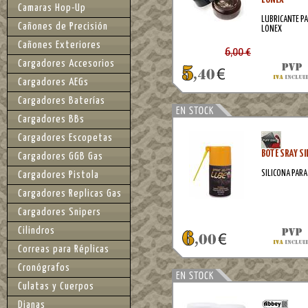
Camaras Hop-Up
LUBRICANTE PA
Cañones de Precisión
LONEX
Cañones Exteriores
6,00 €
Cargadores Accesorios
Cargadores AEGs
Cargadores Baterías
Cargadores BBs
Cargadores Escopetas
BOTE SRAY SI
Cargadores GGB Gas
SILICONA PARA
Cargadores Pistola
Cargadores Replicas Gas
Cargadores Snipers
Cilindros
Correas para Réplicas
Cronógrafos
Culatas y Cuerpos
Dianas