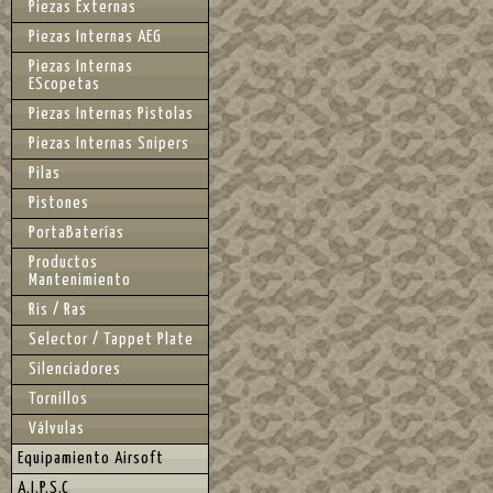
Piezas Externas
Piezas Internas AEG
Piezas Internas
EScopetas
Piezas Internas Pistolas
Piezas Internas Snipers
Pilas
Pistones
PortaBaterías
Productos
Mantenimiento
Ris / Ras
Selector / Tappet Plate
Silenciadores
Tornillos
Válvulas
Equipamiento Airsoft
A.I.P.S.C