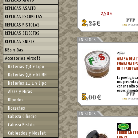
REPLICAS APOYO
REPLICAS ASALTO
2,50 €
REPLICAS ESCOPETAS
REPLICAS PISTOLAS
REPLICAS SELECTOS
REPLICAS SNIPER
BBs y Gas
Accesorios Airsoft
GRASA DE AL
ENGRANAJES 
Baterías 7,4 v Lipo
BEIGE SOFTAI
Baterías 9,6 v Ni-MH
La prestigiosa
nos presenta 
Baterías 11,1 v Lipo
con una alta 
especialmente
Alzas y Miras
metálicas móv
rodamientos,
Bípodes
principalmente
Bocachas
nos ofrece un 
corto periodo
Cabeza Cilindro
Cabeza Pistón
LUBRICANTE 
Cableados y Mosfet
LONEX