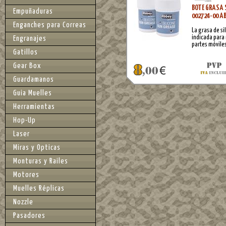
BOTE GRASA 
Empuñaduras
002724-00 A
Enganches para Correas
La grasa de s
indicada para 
Engranajes
partes móviles
Gatillos
Gear Box
Guardamanos
Guia Muelles
Herramientas
Hop-Up
Laser
Miras y Opticas
Monturas y Railes
Motores
Muelles Réplicas
Nozzle
Pasadores