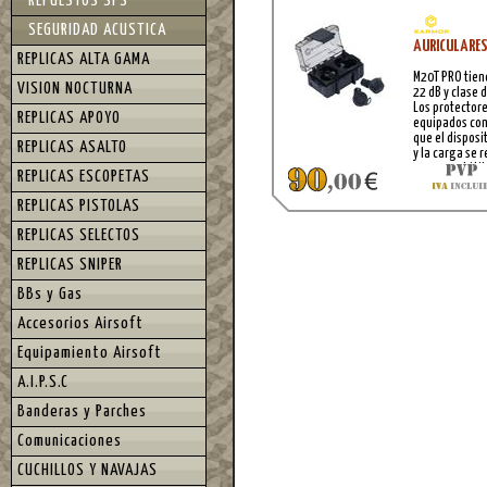
REPUESTOS SPS
SEGURIDAD ACUSTICA
AURICULARES
REPLICAS ALTA GAMA
M20T PRO tien
VISION NOCTURNA
22 dB y clase 
Los protectore
REPLICAS APOYO
equipados con
que el disposi
REPLICAS ASALTO
y la carga se 
carga portátil
REPLICAS ESCOPETAS
tiene su propi
cable USB-C in
REPLICAS PISTOLAS
REPLICAS SELECTOS
REPLICAS SNIPER
BBs y Gas
Accesorios Airsoft
Equipamiento Airsoft
A.I.P.S.C
Banderas y Parches
Comunicaciones
CUCHILLOS Y NAVAJAS