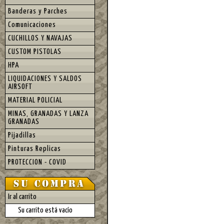
Banderas y Parches
Comunicaciones
CUCHILLOS Y NAVAJAS
CUSTOM PISTOLAS
HPA
LIQUIDACIONES Y SALDOS
AIRSOFT
MATERIAL POLICIAL
MINAS, GRANADAS Y LANZA
GRANADAS
Pijadillas
Pinturas Replicas
PROTECCION - COVID
Ir al carrito
Su carrito está vacío