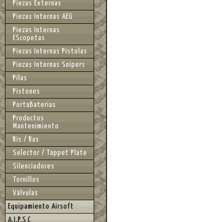
Piezas Externas
Piezas Internas AEG
Piezas Internas
EScopetas
Piezas Internas Pistolas
Piezas Internas Snipers
Pilas
Pistones
PortaBaterías
Productos
Mantenimiento
Ris / Ras
Selector / Tappet Plate
Silenciadores
Tornillos
Válvulas
Equipamiento Airsoft
A.I.P.S.C