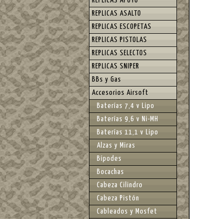
REPLICAS APOYO
REPLICAS ASALTO
REPLICAS ESCOPETAS
REPLICAS PISTOLAS
REPLICAS SELECTOS
REPLICAS SNIPER
BBs y Gas
Accesorios Airsoft
Baterías 7,4 v Lipo
Baterías 9,6 v Ni-MH
Baterías 11,1 v Lipo
Alzas y Miras
Bípodes
Bocachas
Cabeza Cilindro
Cabeza Pistón
Cableados y Mosfet