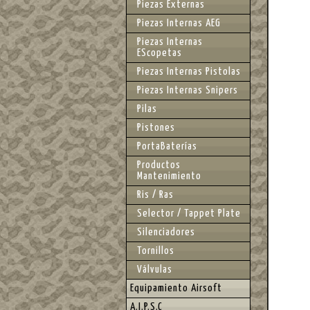
Piezas Externas
Piezas Internas AEG
Piezas Internas
EScopetas
Piezas Internas Pistolas
Piezas Internas Snipers
Pilas
Pistones
PortaBaterías
Productos
Mantenimiento
Ris / Ras
Selector / Tappet Plate
Silenciadores
Tornillos
Válvulas
Equipamiento Airsoft
A.I.P.S.C