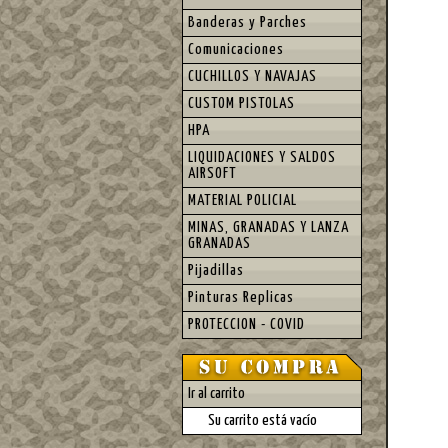
Banderas y Parches
Comunicaciones
CUCHILLOS Y NAVAJAS
CUSTOM PISTOLAS
HPA
LIQUIDACIONES Y SALDOS
AIRSOFT
MATERIAL POLICIAL
MINAS, GRANADAS Y LANZA
GRANADAS
Pijadillas
Pinturas Replicas
PROTECCION - COVID
Ir al carrito
Su carrito está vacío